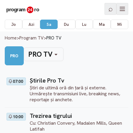
⌕
Jo
Azi
Sa
Du
Lu
Ma
Mi
Home
>
Program TV
>
PRO TV
PRO TV
PRO
Ştirile Pro Tv
07:00
Știri de ultimă oră din țară și externe.
Urmărește transmisiuni live, breaking news,
reportaje și anchete.
Trezirea tigrului
10:00
Cu: Christian Convery, Madalen Mills, Queen
Latifah