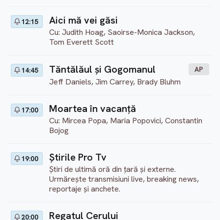
Aici mă vei găsi
12:15
Cu: Judith Hoag, Saoirse-Monica Jackson,
Tom Everett Scott
Tăntălăul și Gogomanul
AP
14:45
Jeff Daniels, Jim Carrey, Brady Bluhm
Moartea în vacanță
17:00
Cu: Mircea Popa, Maria Popovici, Constantin
Bojog
Ştirile Pro Tv
19:00
Știri de ultimă oră din țară și externe.
Urmărește transmisiuni live, breaking news,
reportaje și anchete.
Regatul Cerului
20:00