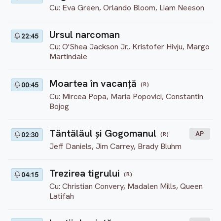
Cu: Eva Green, Orlando Bloom, Liam Neeson
Ursul narcoman
22:45
Cu: O'Shea Jackson Jr., Kristofer Hivju, Margo
Martindale
Moartea în vacanță
(R)
00:45
Cu: Mircea Popa, Maria Popovici, Constantin
Bojog
Tăntălăul și Gogomanul
AP
(R)
02:30
Jeff Daniels, Jim Carrey, Brady Bluhm
Trezirea tigrului
(R)
04:15
Cu: Christian Convery, Madalen Mills, Queen
Latifah