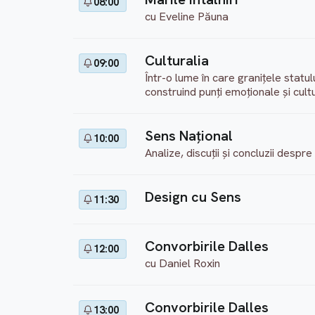
08:00
cu Eveline Păuna
Culturalia
09:00
Într-o lume în care granițele statului
construind punți emoționale și cult
Sens Național
10:00
Analize, discuții și concluzii desp
Design cu Sens
11:30
Convorbirile Dalles
12:00
cu Daniel Roxin
Convorbirile Dalles
13:00