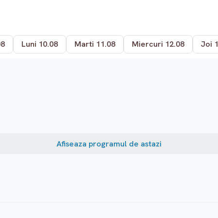
08
Luni 10.08
Marti 11.08
Miercuri 12.08
Joi 
Afiseaza programul de astazi