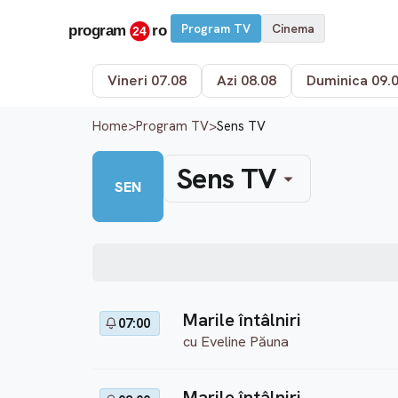
Program TV
Cinema
Vineri 07.08
Azi 08.08
Duminica 09.
Home
>
Program TV
>
Sens TV
Sens TV
SEN
Marile întâlniri
07:00
cu Eveline Păuna
Marile întâlniri