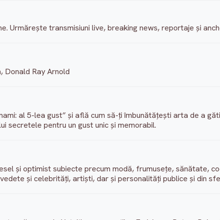
erne. Urmărește transmisiuni live, breaking news, reportaje și anch
n, Donald Ray Arnold
i: al 5-lea gust” și află cum să-ți îmbunătățești arta de a găt
lui secretele pentru un gust unic și memorabil.
esel și optimist subiecte precum modă, frumusețe, sănătate, co
edete și celebrități, artiști, dar și personalități publice și din s