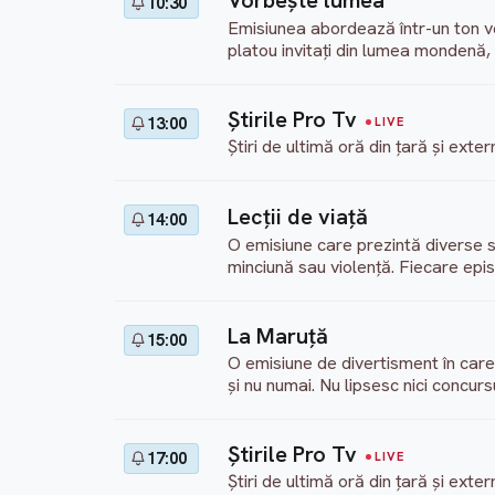
Vorbeşte lumea
10:30
Emisiunea abordează într-un ton v
platou invitați din lumea mondenă, v
Ştirile Pro Tv
13:00
LIVE
Știri de ultimă oră din țară și ext
Lecţii de viaţă
14:00
O emisiune care prezintă diverse sit
minciună sau violență. Fiecare epis
La Maruţă
15:00
O emisiune de divertisment în care 
și nu numai. Nu lipsesc nici concursu
Ştirile Pro Tv
17:00
LIVE
Știri de ultimă oră din țară și ext