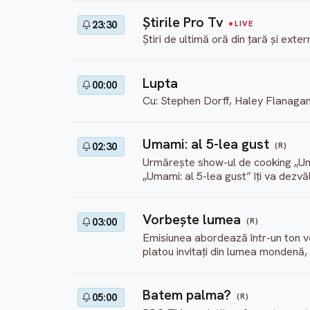
Ştirile Pro Tv
23:30
LIVE
Știri de ultimă oră din țară și ext
Lupta
00:00
Cu: Stephen Dorff, Haley Flanaga
Umami: al 5-lea gust
(R)
02:30
Urmărește show-ul de cooking „Umam
„Umami: al 5-lea gust” îți va dezvă
Vorbeşte lumea
(R)
03:00
Emisiunea abordează într-un ton v
platou invitați din lumea mondenă, v
Batem palma?
(R)
05:00