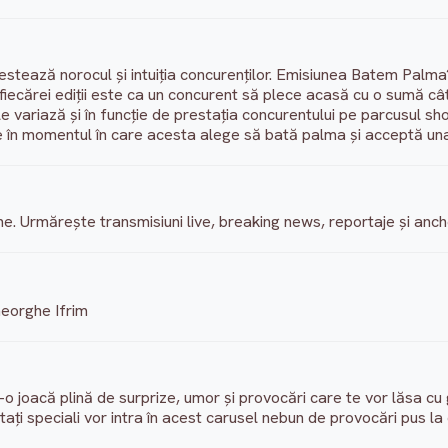
tează norocul și intuiția concurenților. Emisiunea Batem Palma?
 fiecărei ediții este ca un concurent să plece acasă cu o sumă c
e variază și în funcție de prestația concurentului pe parcusul sh
e în momentul în care acesta alege să bată palma și acceptă una 
erne. Urmărește transmisiuni live, breaking news, reportaje și anch
heorghe Ifrim
-o joacă plină de surprize, umor și provocări care te vor lăsa cu 
invitați speciali vor intra în acest carusel nebun de provocări pus l