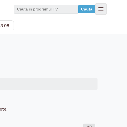
Cauta
13.08
ete.