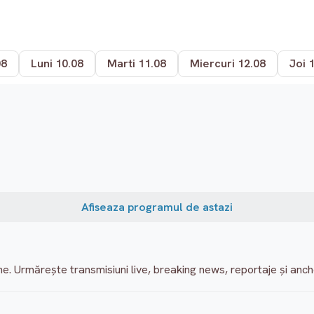
08
Luni 10.08
Marti 11.08
Miercuri 12.08
Joi 
Afiseaza programul de astazi
erne. Urmărește transmisiuni live, breaking news, reportaje și anch