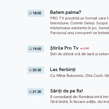
Batem palma?
18:00
PRO TV prezintă un format care tes
televiziune, Cosmin Seleși. Scopul
misterioase existente în joc. Sumel
Parcursul unui concurent se închei
Ştirile Pro Tv
19:00
LIVE
Știri de ultimă oră din țară și ext
Las fierbinți
20:30
Cu: Mihai Bobonete, Dita Costi, G
Săriţi de pe fix!
21:30
8 comedianți din România intră într
fără limită. În fiecare ediție, doi 