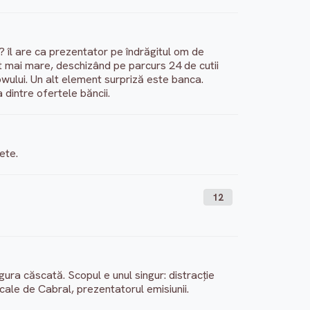
 îl are ca prezentator pe îndrăgitul om de
ât mai mare, deschizând pe parcurs 24 de cutii
owului. Un alt element surpriză este banca.
dintre ofertele băncii.
ete.
12
gura căscată. Scopul e unul singur: distracție
a cale de Cabral, prezentatorul emisiunii.