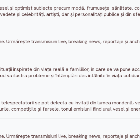
esel și optimist subiecte precum modă, frumusețe, sănătate, co
edete și celebrități, artiști, dar și personalități publice și din s
erne. Urmărește transmisiuni live, breaking news, reportaje și anch
uații inspirate din viața reală a familiilor, în care se va pune ac
od va ilustra probleme și întâmplări des întâlnite în viața cotidia
telespectatorii se pot delecta cu invitați din lumea mondenă, vedet
rile, competițiile și farsele, tonul emisiunii fiind unul vesel și ener
erne. Urmărește transmisiuni live, breaking news, reportaje și anch