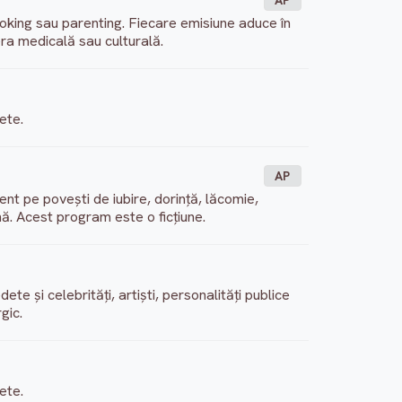
AP
oking sau parenting. Fiecare emisiune aduce în
fera medicală sau culturală.
ete.
AP
cent pe povești de iubire, dorință, lăcomie,
nă. Acest program este o ficțiune.
e și celebrități, artiști, personalități publice
gic.
ete.