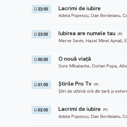
Lacrimi de iubire
22:00
Adela Popescu, Dan Bordeianu, Co
Iubirea are numele tau
(R)
23:00
Merve Sevin, Hazel Minel Aynali, 
O nouă viață
00:00
Sore Mihalache, Dorian Popa, Ali
Ştirile Pro Tv
(R)
01:00
Știri de ultimă oră din țară și ext
Lacrimi de iubire
(R)
02:00
Adela Popescu, Dan Bordeianu, Co