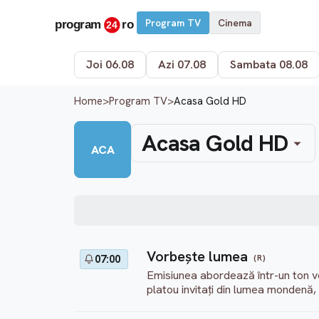
Program TV
Cinema
Joi 06.08
Azi 07.08
Sambata 08.08
Home
>
Program TV
>
Acasa Gold HD
Acasa Gold HD
ACA
Vorbeşte lumea
(R)
07:00
Emisiunea abordează într-un ton v
platou invitați din lumea mondenă, v