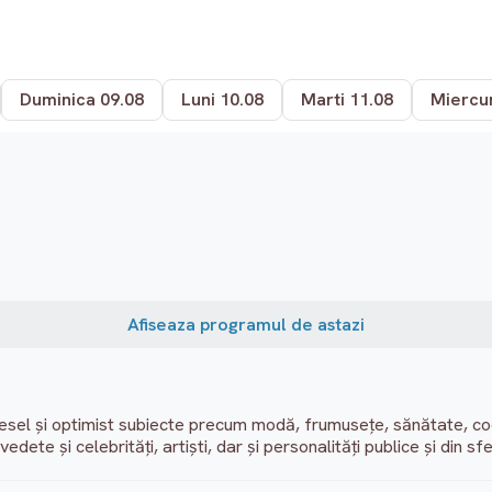
Duminica 09.08
Luni 10.08
Marti 11.08
Miercur
Afiseaza programul de astazi
esel și optimist subiecte precum modă, frumusețe, sănătate, co
edete și celebrități, artiști, dar și personalități publice și din s