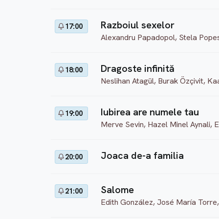
Razboiul sexelor
17:00
Alexandru Papadopol, Stela Popes
Dragoste infinită
18:00
Neslihan Atagül, Burak Özçivit, K
Iubirea are numele tau
19:00
Merve Sevin, Hazel Minel Aynali, 
Joaca de-a familia
20:00
Salome
21:00
Edith González, José María Torre