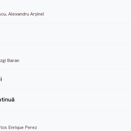
cu, Alexandru Arșinel
Ezgi Baran
i
ntinuă
los Enrique Perez