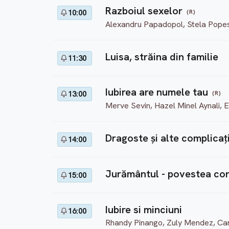
Razboiul sexelor
(R)
10:00
Alexandru Papadopol, Stela Popes
Luisa, străina din familie
11:30
Iubirea are numele tau
(R)
13:00
Merve Sevin, Hazel Minel Aynali, 
Dragoste şi alte complicaţi
14:00
Jurământul - povestea co
15:00
Iubire si minciuni
16:00
Rhandy Pinango, Zuly Mendez, Car