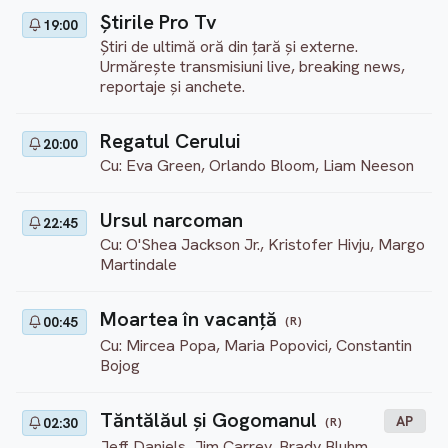
Ştirile Pro Tv
19:00
Știri de ultimă oră din țară și externe.
Urmărește transmisiuni live, breaking news,
reportaje și anchete.
Regatul Cerului
20:00
Cu: Eva Green, Orlando Bloom, Liam Neeson
Ursul narcoman
22:45
Cu: O'Shea Jackson Jr., Kristofer Hivju, Margo
Martindale
Moartea în vacanță
(R)
00:45
Cu: Mircea Popa, Maria Popovici, Constantin
Bojog
Tăntălăul și Gogomanul
AP
(R)
02:30
Jeff Daniels, Jim Carrey, Brady Bluhm