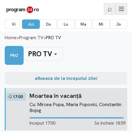
⌕
Vi
Azi
Du
Lu
Ma
Mi
Jo
Home
>
Program TV
>
PRO TV
PRO TV
PRO
afiseaza de la inceputul zilei
Moartea în vacanță
17:00
Cu: Mircea Popa, Maria Popovici, Constantin
Bojog
Inceput 17:00
Se incheie 18:59