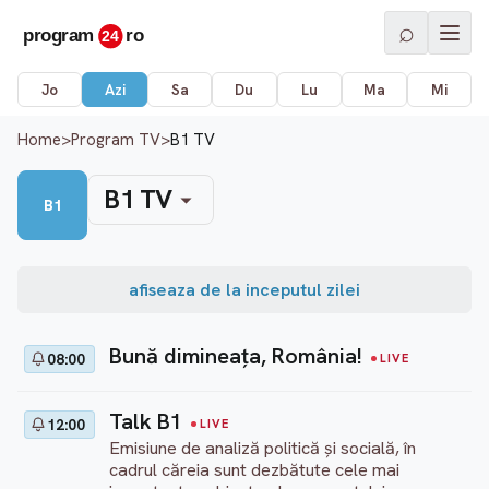
⌕
Jo
Azi
Sa
Du
Lu
Ma
Mi
Home
>
Program TV
>
B1 TV
B1 TV
B1
afiseaza de la inceputul zilei
Bună dimineața, România!
08:00
LIVE
Talk B1
12:00
LIVE
Emisiune de analiză politică și socială, în
cadrul căreia sunt dezbătute cele mai