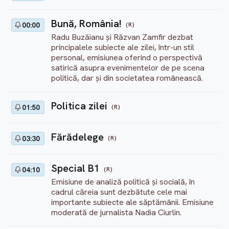
Bună, România!
(R)
00:00
Radu Buzăianu și Răzvan Zamfir dezbat
principalele subiecte ale zilei, într-un stil
personal, emisiunea oferind o perspectivă
satirică asupra evenimentelor de pe scena
politică, dar și din societatea românească.
Politica zilei
(R)
01:50
Fărădelege
(R)
03:30
Special B1
(R)
04:10
Emisiune de analiză politică și socială, în
cadrul căreia sunt dezbătute cele mai
importante subiecte ale săptămânii. Emisiune
moderată de jurnalista Nadia Ciurlin.